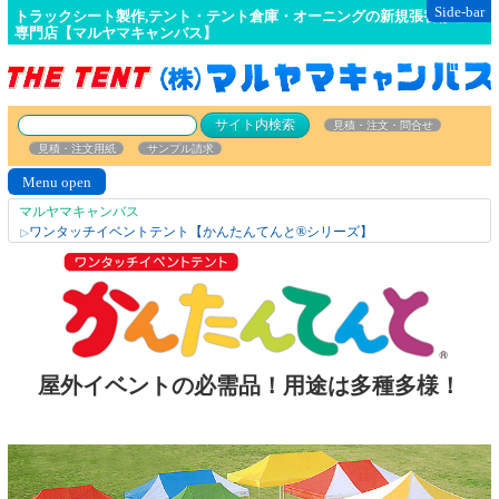
Side-bar
トラックシート製作,テント・テント倉庫・オーニングの新規張替修理の
専門店【マルヤマキャンバス】
見積・注文・問合せ
見積・注文用紙
サンプル請求
Menu open
マルヤマキャンバス
ワンタッチイベントテント【かんたんてんと®シリーズ】
△
屋外イベントの必需品！用途は多種多様！